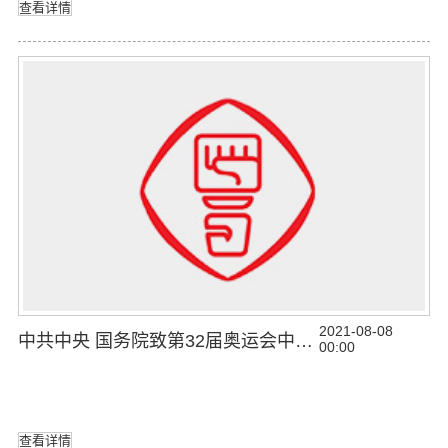
查看详情
2021-08-08
中共中央 国务院致第32届奥运会中国体育代表团贺电
00:00
查看详情