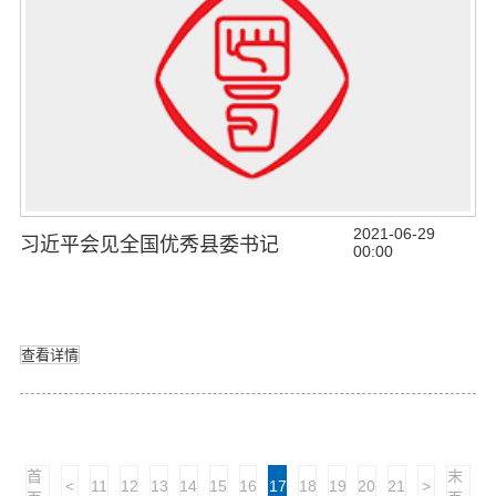
2021-06-29
习近平会见全国优秀县委书记
00:00
查看详情
首
末
<
11
12
13
14
15
16
17
18
19
20
21
>