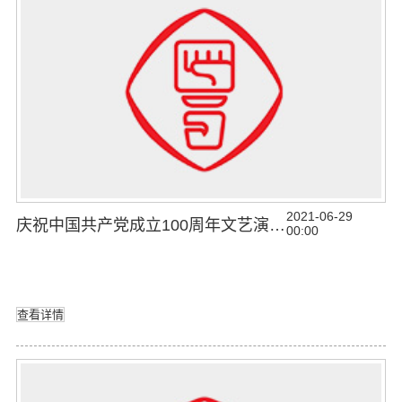
2021-06-29
庆祝中国共产党成立100周年文艺演出《伟大征程》在京盛大举行 习近平等出席观看
00:00
查看详情