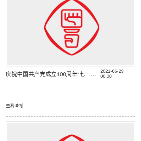
2021-06-29
庆祝中国共产党成立100周年“七一勋章”颁授仪式在京隆重举行
00:00
查看详情